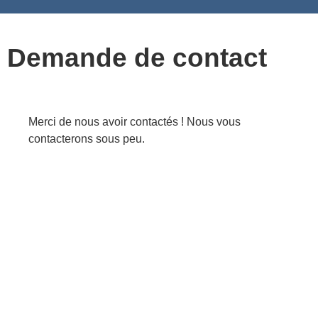
Nettoyage des bâtiments publics et des espaces publics
Nettoyage de façades de bureaux et de locaux industriels
Demande de contact
Merci de nous avoir contactés ! Nous vous
contacterons sous peu.