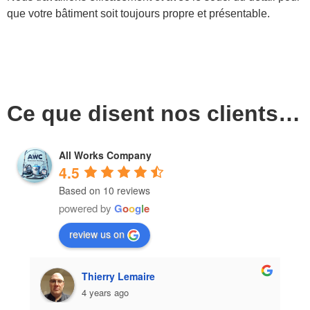
que votre bâtiment soit toujours propre et présentable.
Ce que disent nos clients…
All Works Company
4.5
Based on 10 reviews
powered by
G
o
o
g
l
e
review us on
Eduardo Vidal Pinheiro
4 years ago