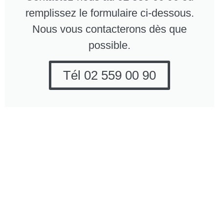
remplissez le formulaire ci-dessous.
Nous vous contacterons dès que
possible.
Tél 02 559 00 90
Entreprise de
Pourquoi opter pour All
nettoyage All Works
Works Company?
Company
Entreprise
Brusselstraat 182-184
professionelle
1702 Grand-Bigard
et fiable.
(Dilbeek, près de
Nous
Bruxelles)
comprenons