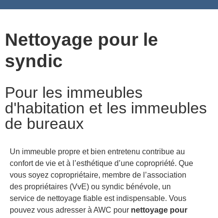
Nettoyage des bâtiments publics et des espaces publics
Nettoyage de façades de bureaux et de locaux industriels
Nettoyage pour le
syndic
Pour les immeubles
d'habitation et les immeubles
de bureaux
Un immeuble propre et bien entretenu contribue au
confort de vie et à l’esthétique d’une copropriété. Que
vous soyez copropriétaire, membre de l’association
des propriétaires (VvE) ou syndic bénévole, un
service de nettoyage fiable est indispensable. Vous
pouvez vous adresser à AWC pour
nettoyage pour