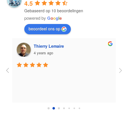
4.5
Gebaseerd op 10 beoordelingen
powered by
G
o
o
g
l
e
beoordeel ons op
Eduardo Vidal Pinheiro
4 years ago