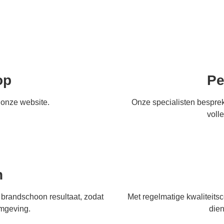
op
Pe
 onze website.
Onze specialisten bespre
voll
n
brandschoon resultaat, zodat
Met regelmatige kwaliteitsc
omgeving.
dien