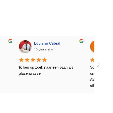
Maurits Baeyens
11 years ago
an als 
Voor het reinigen van de ramen van 
onze kantoren maken wij gebruik van 
AWC. Ze leveren een uitstekende en 
efficiënte service. Ook geweldige 
klantenservice. Sterk aanbevolen!