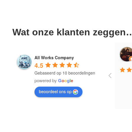
Wat onze klanten zeggen
idal Pinheiro
Eduardo Vidal Pinheiro
All Works Company
o
4 years ago
4.5
Gebaseerd op 10 beoordelingen
powered by
G
o
o
g
l
e
beoordeel ons op