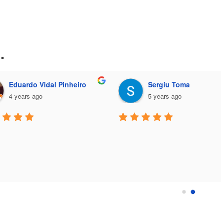
…
Sergiu Toma
Luciano Cabral
5 years ago
10 years ago
Ik ben op zoek naar een ba
glazenwasser