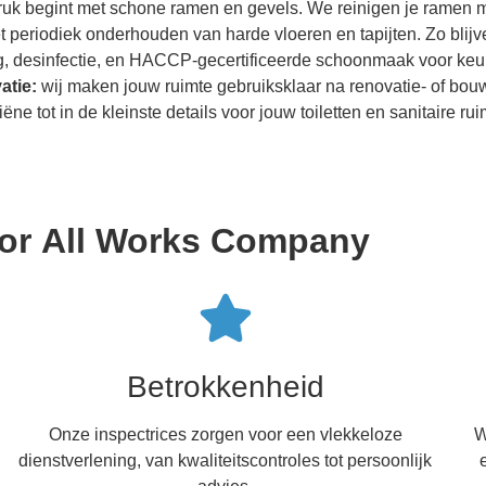
druk begint met schone ramen en gevels. We reinigen je ramen m
et periodiek onderhouden van harde vloeren en tapijten. Zo blijv
ing, desinfectie, en HACCP-gecertificeerde schoonmaak voor k
atie:
wij maken jouw ruimte gebruiksklaar na renovatie- of bou
ëne tot in de kleinste details voor jouw toiletten en sanitaire rui
oor All Works Company
Betrokkenheid
Onze inspectrices zorgen voor een vlekkeloze
W
dienstverlening, van kwaliteitscontroles tot persoonlijk