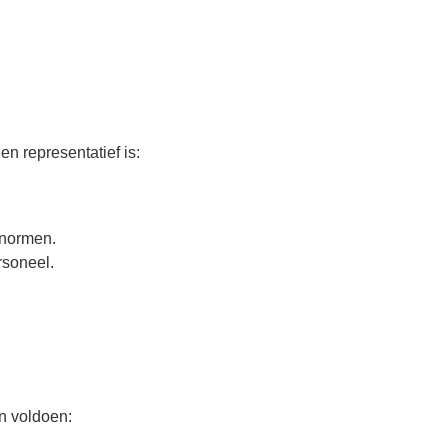
en representatief is:
enormen.
rsoneel.
n voldoen: