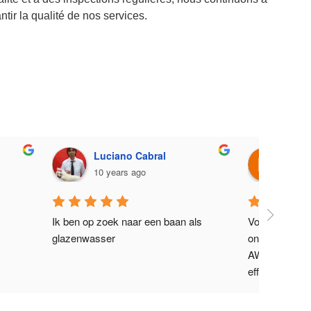
ntir la qualité de nos services.
Luciano Cabral
Maur
10 years ago
11 y
Ik ben op zoek naar een baan als 
Voor het rein
glazenwasser
onze kantoren
AWC. Ze lever
efficiënte ser
klantenservic