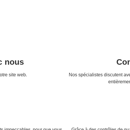
c nous
Con
tre site web.
Nos spécialistes discutent av
entièremen
tats impeccables, pour que vous
Grâce à des contrôles de qua