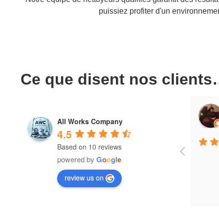
puissiez profiter d'un environneme
Ce que disent nos client
re
Eduardo Vidal Pinheiro
All Works Company
4 years ago
4.5
Based on 10 reviews
powered by
G
o
o
g
l
e
review us on