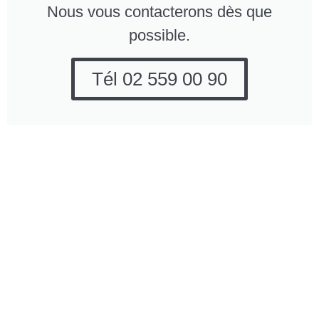
Nous vous contacterons dès que
possible.
Tél 02 559 00 90
Entreprise de
Pourquoi opter pour All
nettoyage All Works
Works Company?
Company
Entreprise
Brusselstraat 182-184
professionelle
1702 Grand-Bigard
et fiable.
(Dilbeek, près de
Nous
Bruxelles)
comprenons
vos besoins
Tél: 02 559 00 90
en matière de