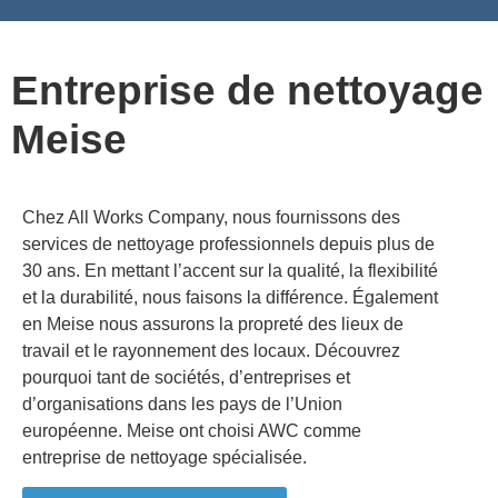
Nettoyage des bâtiments publics et des espaces publics
Nettoyage de façades de bureaux et de locaux industriels
Entreprise de nettoyage
Meise
Chez All Works Company, nous fournissons des
services de nettoyage professionnels depuis plus de
30 ans. En mettant l’accent sur la qualité, la flexibilité
et la durabilité, nous faisons la différence. Également
en
Meise
nous assurons la propreté des lieux de
travail et le rayonnement des locaux. Découvrez
pourquoi tant de sociétés, d’entreprises et
d’organisations dans les pays de l’Union
européenne.
Meise
ont choisi AWC comme
entreprise de nettoyage spécialisée.