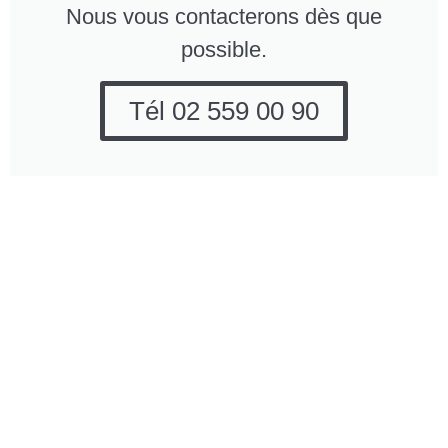
Nous vous contacterons dès que
possible.
Tél 02 559 00 90
Entreprise de
Pourquoi opter pour All
nettoyage All Works
Works Company?
Company
Entreprise
Brusselstraat 182-184
professionelle
1702 Grand-Bigard
et fiable.
(Dilbeek, près de
Nous
Bruxelles)
comprenons
vos besoins
Tél: 02 559 00 90
en matière de