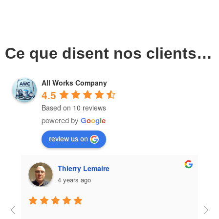
Ce que disent nos clients…
All Works Company
4.5
Based on 10 reviews
powered by
G
o
o
g
l
e
review us on
Eduardo Vidal Pinheiro
4 years ago