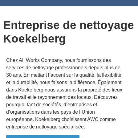
Nettoyage des bâtiments publics et des espaces publics
Nettoyage de façades de bureaux et de locaux industriels
Entreprise de nettoyage
Koekelberg
Chez All Works Company, nous fournissons des
services de nettoyage professionnels depuis plus de
30 ans. En mettant l’accent sur la qualité, la flexibilité
et la durabilité, nous faisons la différence. Également
dans
Koekelberg
nous assurons la propreté des lieux
de travail et le rayonnement des locaux. Découvrez
pourquoi tant de sociétés, d’entreprises et
d’organisations dans les pays de l’Union
européenne.
Koekelberg
choisissent AWC comme
entreprise de nettoyage spécialisée.