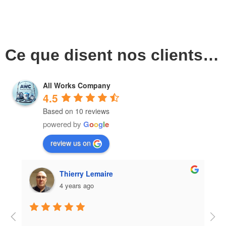
Ce que disent nos clients…
All Works Company
4.5
Based on 10 reviews
powered by
G
o
o
g
l
e
review us on
Eduardo Vidal Pinheiro
4 years ago