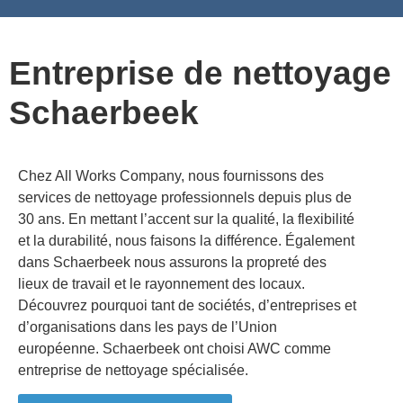
Nettoyage des bâtiments publics et des espaces publics
Nettoyage de façades de bureaux et de locaux industriels
Entreprise de nettoyage
Schaerbeek
Chez All Works Company, nous fournissons des
services de nettoyage professionnels depuis plus de
30 ans. En mettant l’accent sur la qualité, la flexibilité
et la durabilité, nous faisons la différence. Également
dans
Schaerbeek
nous assurons la propreté des
lieux de travail et le rayonnement des locaux.
Découvrez pourquoi tant de sociétés, d’entreprises et
d’organisations dans les pays de l’Union
européenne.
Schaerbeek
ont choisi AWC comme
entreprise de nettoyage spécialisée.