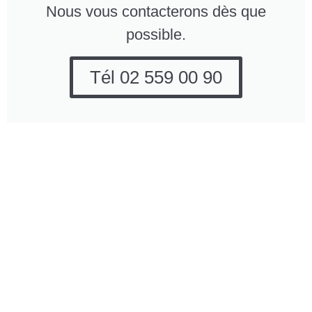
Nous vous contacterons dès que
possible.
Tél 02 559 00 90
Entreprise de
Pourquoi opter pour All
nettoyage All Works
Works Company?
Company
Entreprise
Brusselstraat 182-184
professionelle
1702 Grand-Bigard
et fiable.
(Dilbeek, près de
Nous
Bruxelles)
comprenons
vos besoins
Tél: 02 559 00 90
en matière de