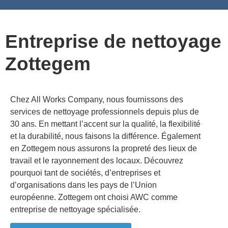
Nettoyage des bâtiments publics et des espaces publics
Nettoyage de façades de bureaux et de locaux industriels
Entreprise de nettoyage
Zottegem
Chez All Works Company, nous fournissons des
services de nettoyage professionnels depuis plus de
30 ans. En mettant l’accent sur la qualité, la flexibilité
et la durabilité, nous faisons la différence. Également
en
Zottegem
nous assurons la propreté des lieux de
travail et le rayonnement des locaux. Découvrez
pourquoi tant de sociétés, d’entreprises et
d’organisations dans les pays de l’Union
européenne.
Zottegem
ont choisi AWC comme
entreprise de nettoyage spécialisée.