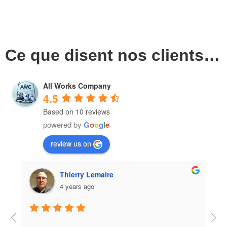
Ce que disent nos clients…
All Works Company
4.5
Based on 10 reviews
powered by
G
o
o
g
l
e
review us on
Eduardo Vidal Pinheiro
4 years ago