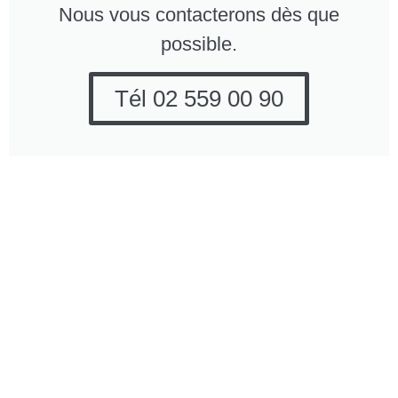
Nous vous contacterons dès que
possible.
Tél 02 559 00 90
Entreprise de
Pourquoi opter pour All
nettoyage All Works
Works Company?
Company
Entreprise
Brusselstraat 182-184
professionelle
1702 Grand-Bigard
et fiable.
(Dilbeek, près de
Nous
Bruxelles)
comprenons
vos besoins
Tél: 02 559 00 90
en matière de