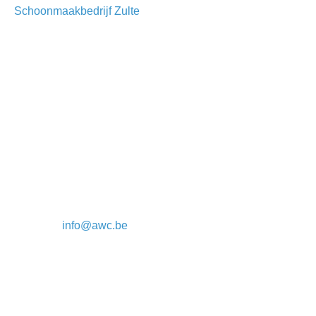
Schoonmaakbedrijf Zulte
Schoonmaakbedrijf All
Waarom kiezen voor
Works Company nv
All Works Company?
Brusselstraat 182-184
Een betrouwbaar en
1702 Groot-Bijgaarden
professioneel
(Dilbeek, nabij Brussel)
bedrijf.
Wij begrijpen uw
Tel: 02 559 00 90
schoonmaakbehoeften
en leveren de juiste
E-mail :
info@awc.be
diensten.
BTW-nummer: BE
Een getraind
0448.463.167
schoonmaakteam
met een
Wij zijn een ISO 9001
ondersteunend
gecertificeerd