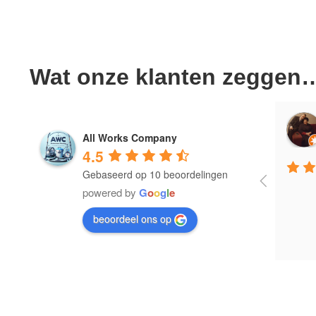
Wat onze klanten zeggen
 Vidal Pinheiro
Eduardo Vidal Pinheiro
All Works Company
ago
4 years ago
4.5
Gebaseerd op 10 beoordelingen
powered by
G
o
o
g
l
e
beoordeel ons op