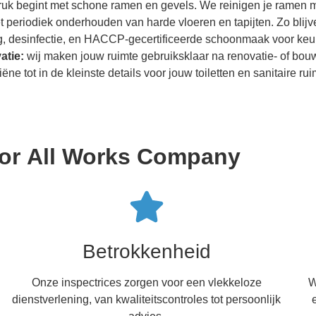
druk begint met schone ramen en gevels. We reinigen je ramen m
et periodiek onderhouden van harde vloeren en tapijten. Zo blijv
ing, desinfectie, en HACCP-gecertificeerde schoonmaak voor k
atie:
wij maken jouw ruimte gebruiksklaar na renovatie- of bou
ëne tot in de kleinste details voor jouw toiletten en sanitaire rui
oor All Works Company
Betrokkenheid
Onze inspectrices zorgen voor een vlekkeloze
W
dienstverlening, van kwaliteitscontroles tot persoonlijk