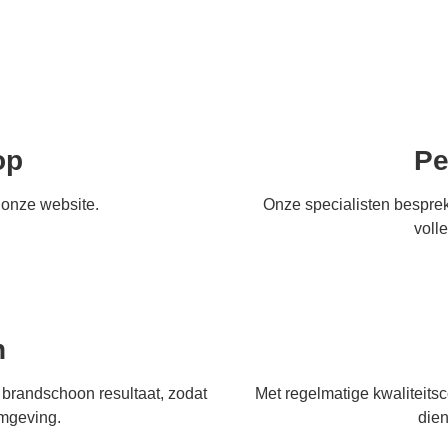
op
Pe
 onze website.
Onze specialisten bespre
voll
n
brandschoon resultaat, zodat
Met regelmatige kwaliteitsc
omgeving.
dien