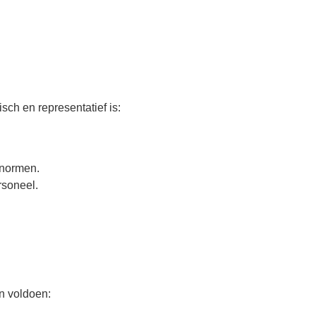
isch en representatief is:
enormen.
rsoneel.
n voldoen: