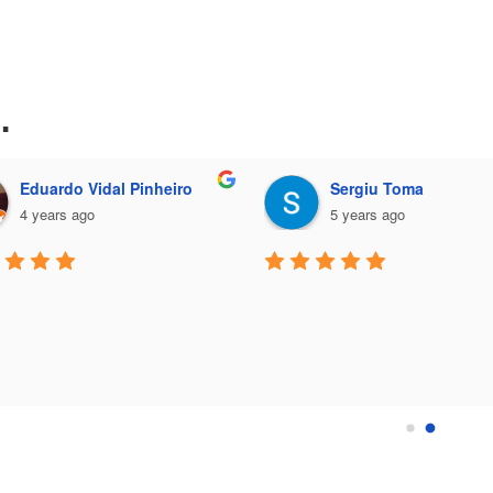
…
Sergiu Toma
Luciano Cabra
5 years ago
10 years ago
Ik ben op zoek naar een 
glazenwasser