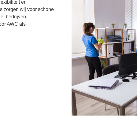
xibiliteit en
es
zorgen wij voor schone
l bedrijven,
oor AWC als