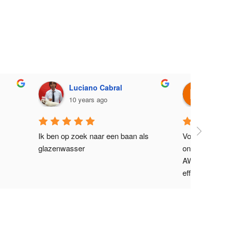
l
Maurits Baeyens
11 years ago
baan als 
Voor het reinigen van de ramen van 
onze kantoren maken wij gebruik van 
AWC. Ze leveren een uitstekende en 
efficiënte service. Ook geweldige 
klantenservice. Sterk aanbevolen!